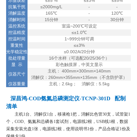
示值误差
≤±5 %
≤±3%
≤±5%
抗氯干扰
≤2000mg/L
-
-
消解温度
165℃
-
120℃
消解时间
15分钟
-
30分钟
温控系统
室温~200℃可设定
控温精度
≤
±1.0℃
控温时间
1~999分钟可调
重复性
≤
±
3%
光学稳定性
≤
0.002A/20分钟
批处理量
16个水样（可选配20/25/36个）
显 示
彩色触摸屏，中英文显示
主机： 400mm×300mm×140m
m
仪器尺寸
消解仪：
260mm×355mm×135mm（不含防护罩）
仪器重量
主机：2.6kg； 消解仪：5.5kg
深昌鸿-COD氨氮总磷测定仪-TCNP-301D
配制
清单
主机1台、消解仪1台，移液枪1把，消解比色管30支，试管架1
个，COD、氨氮和总磷各1套试剂，电源线2根，USB线1根，数据
采集安装光盘1张，电源线2根，使用说明书1份，产品合格证1份及
保修卡1份。