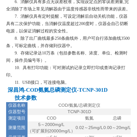
6. 消解仪具有多点无误差校准，实现设定点的零误差测量,完
全消除了市场上常见消解器由于温度传感器非线性而带来的误差。
7. 消解仪具有定时提醒，可设定消解后自动关机功能，仪器
具有二次保护功能，当消解仪温度超过200度时，仪器会自己切断
电源，以保证消解过程的安全性。
8. 除了出厂曲线最多250条曲线外，用户可自行添加曲线3500
条，可标定曲线，并存储到仪器中。
9. 存储记录达10万条（包括参数名称、浓度、单位、检测时
间，操作员编号等）。
10. 具有打印功能：可对测试的记录立即打印或查询记录打
印。
11. USB接口，可连接电脑。
深昌鸿-COD氨氮总磷测定仪-TCNP-301D
技术参数
仪器名称
COD/氨氮/总磷测定仪
仪器型号
TCNP-301D
测定项目
COD
氨氮
总磷
5～2000mg/
L
测量范围
0.02～25mg/L
0.00～20mg/L
（可扩展到20000
mg/L
）