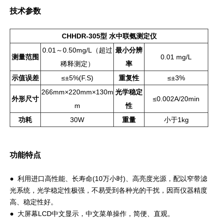
技术参数
CHHDR-305型 水中联氨测定仪
0.01～0.50mg/L（超过
最小分辨
测量范围
0.01 mg/L
稀释测定）
率
示值误差
≤±5%(F.S)
重复性
≤±3%
266mm×220mm×130m
光学稳定
外形尺寸
≤0.002A/20min
m
性
功耗
30W
重量
小于1kg
功能特点
● 利用进口高性能、长寿命(10万小时)、高亮度光源，配以窄带滤
光系统，光学稳定性极强，不易受到各种光的干扰，因而仪器精度
高、稳定性好。
● 大屏幕LCD中文显示，中文菜单操作，简便、直观。