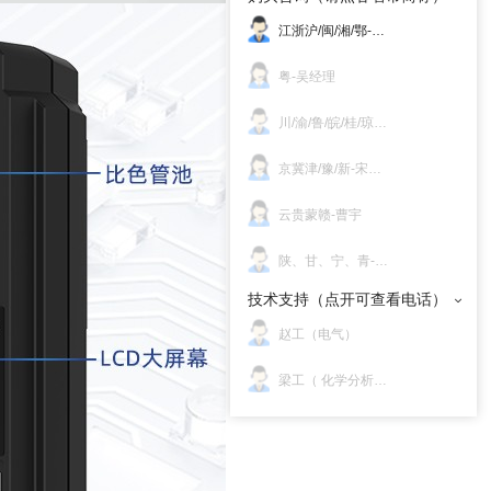
江浙沪/闽/湘/鄂-赵明
粤-吴经理
川/渝/鲁/皖/桂/琼/东北/晋-邝经理
京冀津/豫/新-宋经理
云贵蒙赣-曹宇
陕、甘、宁、青-邝国威
技术支持（点开可查看电话）
赵工（电气）
梁工（ 化学分析 ）