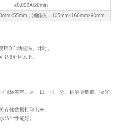
≤0.002A/
20min
0mm×55mm；消解仪：105mm×160mm×90mm
度PID自动控温、计时。
间可达6个月以上。
。
含带时间标签年、月、日、时、分、秒的测量值、吸光
或将存储数据打印出来。
防水防尘性能好。