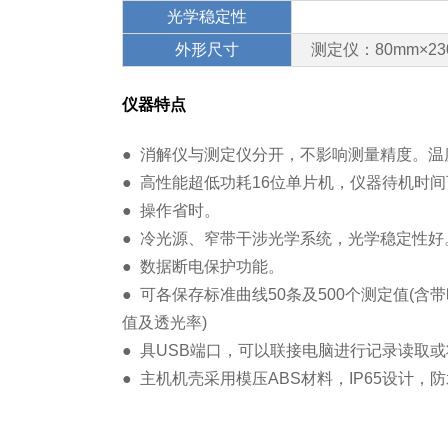
光学稳定性
外形尺寸
测定仪：80mm×23
仪器特点
● 消解仪与测定仪分开，不影响测量精度。温
● 高性能超低功耗16位单片机，仪器待机时
● 操作省时。
● 冷光源、窄带干涉光学系统，光学稳定性好
● 数据断电保护功能。
● 可各保存标准曲线50条及500个测定值(
值及透光率)
● 具USB端口，可以联接电脑进行记录读取
● 主机机壳采用模压ABS材料，IP65设计，