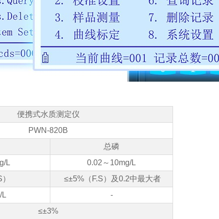
便携式水质测定仪
PWN-820B
总磷
g/L
0.02～10mg/L
S）
≤±5%
（F.S）
及0.2中最大者
/L
-
≤±3%