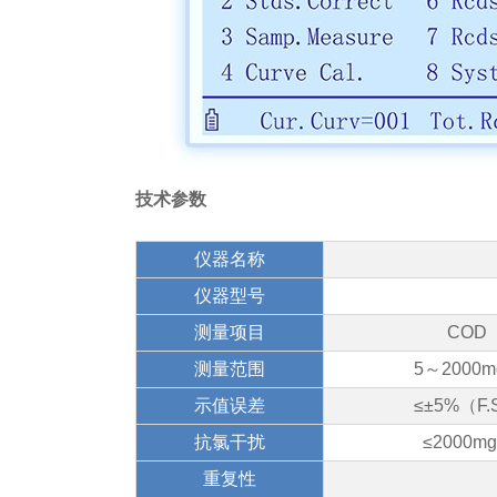
技术参数
仪器名称
仪器型号
测量项目
COD
测量范围
5～2000m
示值误差
≤±5%（F.
抗氯干扰
≤2000mg
重复性