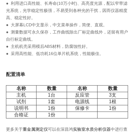
● 利用进口高性能、长寿命(10万小时)、高亮度光源，配以窄带滤
光系统，光学稳定性极强，不易受到各种光的干扰，因而仪器精度
高、稳定性好。
● 大屏幕LCD中文显示，中文菜单操作，简便、直观。
● 测量数据可永久保存，工作曲线除出厂标定曲线外，还留有用户
自行标定曲线。
● 主机机壳采用模后ABS材料，防腐蚀性好。
● 采用高性能、低功耗16位单片机系统，性能极佳。
配置清单
名称
数量
名称
数量
主机
1台
反应管
3支
试剂
1套
电源线
1根
说明书
1份
保修卡
1份
合格证
1份
更多关于
重金属测定仪
可以在深昌鸿
实验室水质分析仪器
中进行查