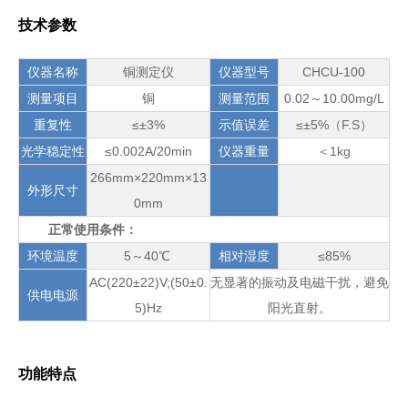
技术参数
仪器名称
铜测定仪
仪器型号
CHCU-100
测量项目
铜
测量范围
0.02～10.00mg/L
重复性
≤±3%
示值误差
≤±5%（F.S）
光学稳定性
≤0.002A/20min
仪器重量
＜1kg
266mm×220mm×13
外形尺寸
0mm
正常使用条件：
环境温度
5～40℃
相对湿度
≤85%
AC(220±22)V;(50±0.
无显著的振动及电磁干扰，避免
供电电源
5)Hz
阳光直射。
功能特点