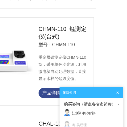
CHMN-110_锰测定
仪(台式)
型号：CHMN-110
重金属锰测定仪CHMN-110
型，采用单色冷光源，利用
微电脑自动处理数据，直接
显示水样的锰浓度值。
在线咨询
产品详情
购买咨询（请点各省市简称）
江浙沪/闽/湘/鄂-赵明
CHAL-130_铝测定
粤-吴经理