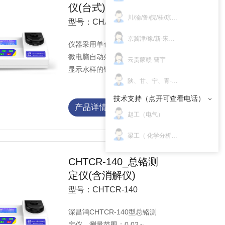
仪(台式)
川/渝/鲁/皖/桂/琼/东北/晋-邝经理
型号：CHAL-130
京冀津/豫/新-宋经理
仪器采用单色冷光源，利用
微电脑自动处理数据，直接
云贵蒙赣-曹宇
显示水样的铝浓度值。
陕、甘、宁、青-邝国威
技术支持（点开可查看电话）
产品详情
赵工（电气）
梁工（ 化学分析 ）
CHTCR-140_总铬测
定仪(含消解仪)
型号：CHTCR-140
深昌鸿CHTCR-140型总铬测
定仪，测量范围：0.02～