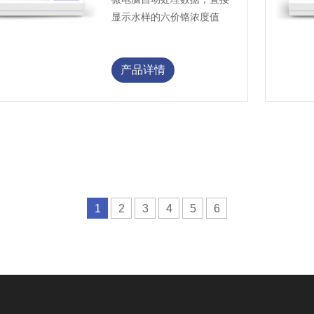
显示水样的六价铬浓度值
产品详情
1
2
3
4
5
6