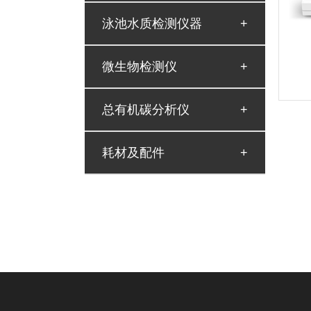
水产养殖仪器(台式/便携式)
泳池水质检测仪器
泳池水质检测仪器(台式/便携式)
微生物检测仪
微生物测定仪
总有机碳分析仪
总有机碳分析仪
耗材及配件
配套试剂
消解管、比色管
比色皿
PH、电导率、溶解氧电极