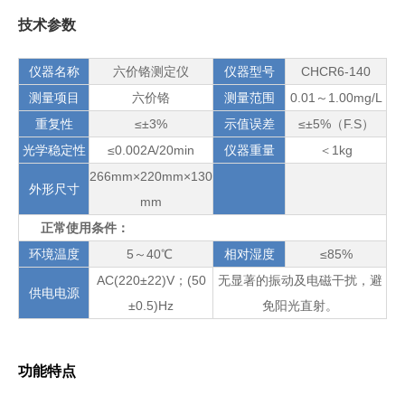
技术参数
仪器名称
六价铬测定仪
仪器型号
CHCR6-140
测量项目
六价铬
测量范围
0.01～1.00mg/L
重复性
≤±3%
示值误差
≤±5%（F.S）
光学稳定性
≤0.002A/20min
仪器重量
＜1kg
266mm×220mm×130
外形尺寸
mm
正常使用条件：
环境温度
5～40℃
相对湿度
≤85%
AC(220±22)V；(50
无显著的振动及电磁干扰，避
供电电源
±0.5)Hz
免阳光直射。
功能特点