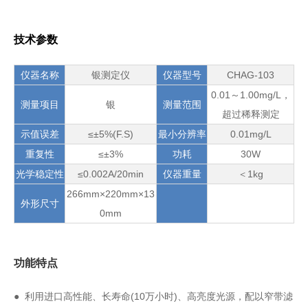
技术参数
仪器名称
银测定仪
仪器型号
CHAG-103
0.01～1.00mg/L，
测量项目
银
测量范围
超过稀释测定
示值误差
≤±5%(F.S)
最小分辨率
0.01mg/L
重复性
≤±3%
功耗
30W
光学稳定性
≤0.002A/20min
仪器重量
＜1kg
266mm×220mm×13
外形尺寸
0mm
功能特点
● 利用进口高性能、长寿命(10万小时)、高亮度光源，配以窄带滤