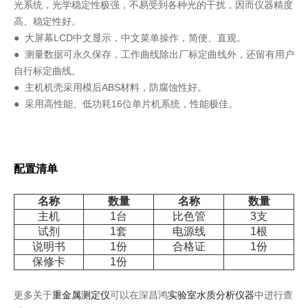
光系统，光学稳定性极强，不易受到各种光的干扰，因而仪器精度
高、稳定性好。
● 大屏幕LCD中文显示，中文菜单操作，简便、直观。
● 测量数据可永久保存，工作曲线除出厂标定曲线外，还留有用户
自行标定曲线。
● 主机机壳采用模后ABS材料，防腐蚀性好。
● 采用高性能、低功耗16位单片机系统，性能极佳。
配置清单
名称
数量
名称
数量
主机
1台
比色管
3支
试剂
1套
电源线
1根
说明书
1份
合格证
1份
保修卡
1份
更多关于
重金属测定仪
可以在深昌鸿
实验室水质分析仪器
中进行查