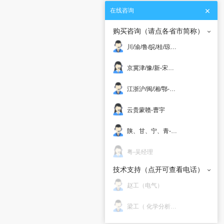
在线咨询
购买咨询（请点各省市简称）
川/渝/鲁/皖/桂/琼/东北/晋-邝经理
京冀津/豫/新-宋经理
江浙沪/闽/湘/鄂-赵明
云贵蒙赣-曹宇
陕、甘、宁、青-邝国威
粤-吴经理
技术支持（点开可查看电话）
赵工（电气）
梁工（ 化学分析 ）