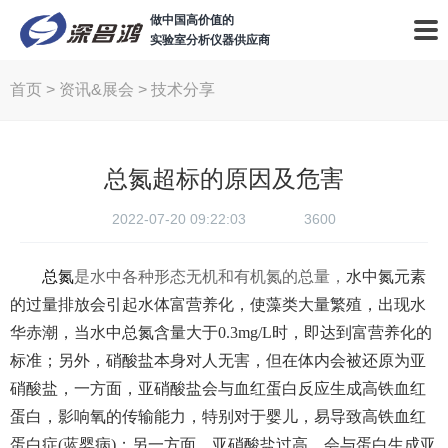
做中国高价值的
实验室分析仪器供应商
首页
>
资讯&展会
>
技术分享
总氮超标的原因及危害
2022-07-20 09:22:03
3600
总氮
是水中各种形态无机和有机氮的总量，
水中氮元素
的过量排放会引起水体富营养化，使藻类大量繁殖，出现水
华赤潮，当水中总氮含量大于
0.3mg/L时，即达到富营养化的
标准
；
另外，硝酸盐本身对人无害，但在体内会被还原为亚
硝酸盐，一方面，亚硝酸盐会与血红蛋白反应生成高铁血红
蛋白，影响氧的传输能力，特别对于婴儿，易导致高铁血红
蛋白症
(蓝婴病)
；
另一方面，亚硝酸盐过高，会与蛋白生成亚