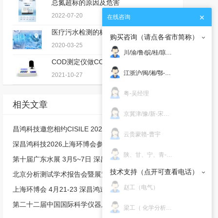
总氮超标的原因及危害
2022-07-20
3601
在线咨询
医疗污水检测的标准
购买咨询（请点各省市简称）
2020-03-25
2577
川/渝/鲁/皖/桂/琼/东北/晋-邝经理
COD测定仪做COD测量的方法及优缺点
江浙沪/闽/湘/鄂-赵明
2021-10-27
2411
粤-吴经理
相关文章
京冀津/豫/新-宋经理
昌鸿科技邀您相约CISILE 2026！
云贵蒙赣-曹宇
深昌鸿科技2026上海环博会参展邀请函
陕、甘、宁、青-邝国威
第十届广东水展 3月5~7日 深昌鸿邀您来看！
技术支持（点开可查看电话）
北京分析测试学术报告会暨展览会9月10-12日 深昌鸿邀您来看！
赵工（电气）
上海环博会 4月21-23 深昌鸿邀您来看！
第二十二届中国国际科学仪器及实验室装备展览会
梁工（ 化学分析 ）