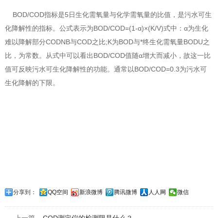
BOD/COD指标是5日生化需氧量与化学需氧量的比值，是污水可生
化降解性的指标。公式表示为BOD/COD=(1-α)×(K/V)式中：α为生化
难以降解部分CODNB与COD之比;K为BOD与*终生化需氧量BODU之
比，为常数。从式中可以看出BOD/COD值随α增大而减小，故这一比
值可反映污水可生化降解性的功能。通常以BOD/COD=0.3为污水可
生化降解的下限。
分享到：
QQ空间
新浪微博
腾讯微博
人人网
微信