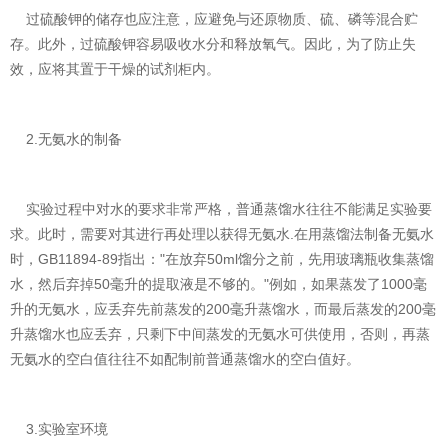
过硫酸钾的储存也应注意，应避免与还原物质、硫、磷等混合贮
存。此外，过硫酸钾容易吸收水分和释放氧气。因此，为了防止失
效，应将其置于干燥的试剂柜内。
2.无氨水的制备
实验过程中对水的要求非常严格，普通蒸馏水往往不能满足实验要
求。此时，需要对其进行再处理以获得无氨水.在用蒸馏法制备无氨水
时，GB11894-89指出："在放弃50ml馏分之前，先用玻璃瓶收集蒸馏
水，然后弃掉50毫升的提取液是不够的。"例如，如果蒸发了1000毫
升的无氨水，应丢弃先前蒸发的200毫升蒸馏水，而最后蒸发的200毫
升蒸馏水也应丢弃，只剩下中间蒸发的无氨水可供使用，否则，再蒸
无氨水的空白值往往不如配制前普通蒸馏水的空白值好。
3.实验室环境