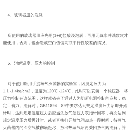
4、玻璃器皿的洗涤
所使用的玻璃器皿应先用(1+9)盐酸浸泡后，再用无氨水冲洗数次才
能使用，否则，也会造成空白值偏高或平行性较差的情况。
5、消解温度、压力的控制
对于使用医用手提蒸气灭菌器的实验室，因测定压力为
1.1~1.4kg/cm2，温度为120℃~124℃，此时可以安装一个稳压器，将
压力控制在该范围，这样就省去了通过人为切断电源控制的麻烦，稳
定且省力。消解时，GB11894—89中要求达到规定温度压力后即开始
计时，达到规定温度压力后应当先放气使压力表指针回零，再次达到
规定温度压力后再计时。或者直接打开放气阀加热一段时间，待蒸气
灭菌器内的冷空气被彻底赶尽、放出热蒸气后再关闭放气阀消解，并