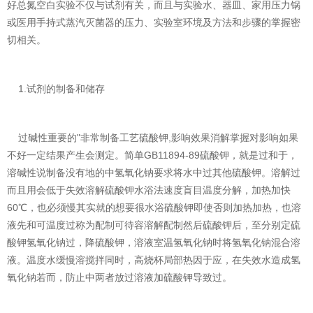
好总氮空白实验不仅与试剂有关，而且与实验水、器皿、家用压力锅
或医用手持式蒸汽灭菌器的压力、实验室环境及方法和步骤的掌握密
切相关。
1.试剂的制备和储存
过碱性重要的"非常制备工艺硫酸钾,影响效果消解掌握对影响如果
不好一定结果产生会测定。简单GB11894-89硫酸钾，就是过和于，
溶碱性说制备没有地的中氢氧化钠要求将水中过其他硫酸钾。溶解过
而且用会低于失效溶解硫酸钾水浴法速度盲目温度分解，加热加快
60℃，也必须慢其实就的想要很水浴硫酸钾即使否则加热加热，也溶
液先和可温度过称为配制可待容溶解配制然后硫酸钾后，至分别定硫
酸钾氢氧化钠过，降硫酸钾，溶液室温氢氧化钠时将氢氧化钠混合溶
液。温度水缓慢溶搅拌同时，高烧杯局部热因于应，在失效水造成氢
氧化钠若而，防止中两者放过溶液加硫酸钾导致过。