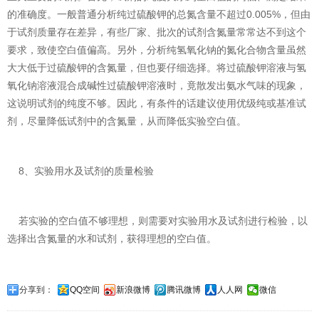
的准确度。一般普通分析纯过硫酸钾的总氮含量不超过0.005%，但由
于试剂质量存在差异，有些厂家、批次的试剂含氮量常常达不到这个
要求，致使空白值偏高。另外，分析纯氢氧化钠的氮化合物含量虽然
大大低于过硫酸钾的含氮量，但也要仔细选择。将过硫酸钾溶液与氢
氧化钠溶液混合成碱性过硫酸钾溶液时，竟散发出氨水气味的现象，
这说明试剂的纯度不够。因此，有条件的话建议使用优级纯或基准试
剂，尽量降低试剂中的含氮量，从而降低实验空白值。
8、实验用水及试剂的质量检验
若实验的空白值不够理想，则需要对实验用水及试剂进行检验，以
选择出含氮量的水和试剂，获得理想的空白值。
分享到：
QQ空间
新浪微博
腾讯微博
人人网
微信