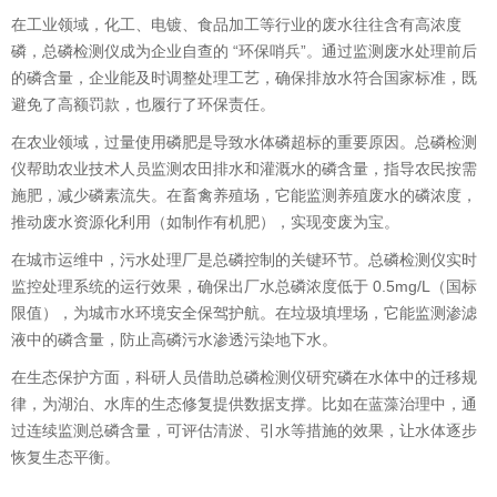
在工业领域，化工、电镀、食品加工等行业的废水往往含有高浓度
磷，总磷检测仪成为企业自查的 “环保哨兵”。通过监测废水处理前后
的磷含量，企业能及时调整处理工艺，确保排放水符合国家标准，既
避免了高额罚款，也履行了环保责任。
在农业领域，过量使用磷肥是导致水体磷超标的重要原因。总磷检测
仪帮助农业技术人员监测农田排水和灌溉水的磷含量，指导农民按需
施肥，减少磷素流失。在畜禽养殖场，它能监测养殖废水的磷浓度，
推动废水资源化利用（如制作有机肥），实现变废为宝。
在城市运维中，污水处理厂是总磷控制的关键环节。总磷检测仪实时
监控处理系统的运行效果，确保出厂水总磷浓度低于 0.5mg/L（国标
限值），为城市水环境安全保驾护航。在垃圾填埋场，它能监测渗滤
液中的磷含量，防止高磷污水渗透污染地下水。
在生态保护方面，科研人员借助总磷检测仪研究磷在水体中的迁移规
律，为湖泊、水库的生态修复提供数据支撑。比如在蓝藻治理中，通
过连续监测总磷含量，可评估清淤、引水等措施的效果，让水体逐步
恢复生态平衡。