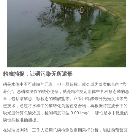
精准捕捉，让磷污染无所遁形
磷是水体中不可或缺的元素，但一旦超标，就会成为藻类疯长的 “营
养剂”。总磷检测仪的核心使命，就是精准测定水体中各种形态磷的总
量，包括溶解态、颗粒态的磷酸盐等。它采用钼酸铵分光光度法等先
进技术，通过将水样中的磷转化为蓝色络合物，再根据特定波长下的
吸光度计算总磷浓度，检测精度可达 0.001mg/L，哪怕是水中微量的
磷也能被准确捕捉。
在湖泊监测站，工作人员用总磷检测仪定期采样分析，能提前预警蓝