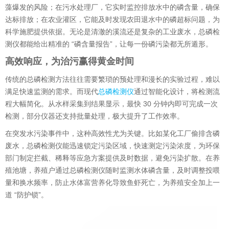
藻爆发的风险；在污水处理厂，它实时监控排放水中的磷含量，确保
达标排放；在农业灌区，它能及时发现农田退水中的磷超标问题，为
科学施肥提供依据。无论是清澈的溪流还是复杂的工业废水，总磷检
测仪都能给出精准的 “磷含量报告”，让每一份磷污染都无所遁形。
高效响应，为治污赢得黄金时间
传统的总磷检测方法往往需要繁琐的预处理和漫长的实验过程，难以
满足快速监测的需求。而现代
总磷检测仪
通过智能化设计，将检测流
程大幅简化。从水样采集到结果显示，最快 30 分钟内即可完成一次
检测，部分仪器还支持批量处理，极大提升了工作效率。
在突发水污染事件中，这种高效性尤为关键。比如某化工厂偷排含磷
废水，总磷检测仪能迅速锁定污染区域，快速测定污染浓度，为环保
部门制定拦截、稀释等应急方案提供及时数据，避免污染扩散。在养
殖池塘，养殖户通过总磷检测仪随时监测水体磷含量，及时调整投喂
量和换水频率，防止水体富营养化导致鱼虾死亡，为养殖安全加上一
道 “防护锁”。